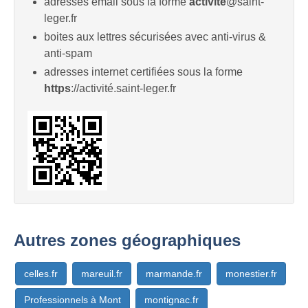
adresses email sous la forme
activité
@saint-
leger.fr
boites aux lettres sécurisées avec anti-virus &
anti-spam
adresses internet certifiées sous la forme
https
://activité.saint-leger.fr
Autres zones géographiques
celles.fr
mareuil.fr
marmande.fr
monestier.fr
Professionnels à Mont
montignac.fr