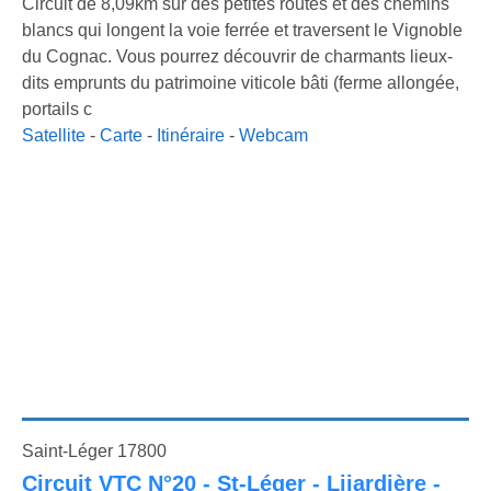
Circuit de 8,09km sur des petites routes et des chemins
blancs qui longent la voie ferrée et traversent le Vignoble
du Cognac. Vous pourrez découvrir de charmants lieux-
dits emprunts du patrimoine viticole bâti (ferme allongée,
portails c
Satellite
-
Carte
-
Itinéraire
-
Webcam
Saint-Léger 17800
Circuit VTC N°20 - St-Léger - Lijardière -