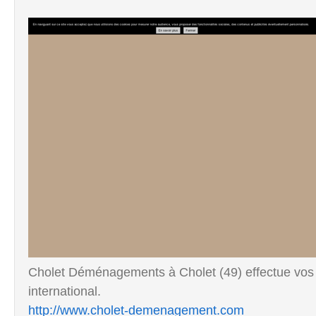
Cholet Déménagements à Cholet (49) effectue vos
international.
http://www.cholet-demenagement.com