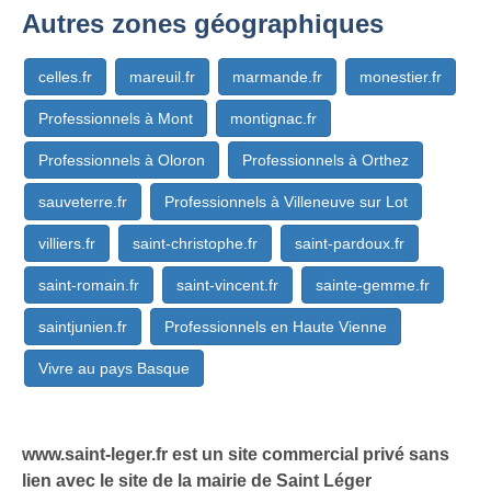
Autres zones géographiques
celles.fr
mareuil.fr
marmande.fr
monestier.fr
Professionnels à Mont
montignac.fr
Professionnels à Oloron
Professionnels à Orthez
sauveterre.fr
Professionnels à Villeneuve sur Lot
villiers.fr
saint-christophe.fr
saint-pardoux.fr
saint-romain.fr
saint-vincent.fr
sainte-gemme.fr
saintjunien.fr
Professionnels en Haute Vienne
Vivre au pays Basque
www.saint-leger.fr est un site commercial privé sans
lien avec le site de la mairie de Saint Léger